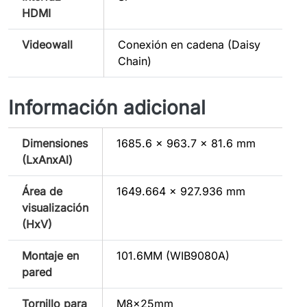
HDMI
Videowall
Conexión en cadena (Daisy
Chain)
Información adicional
Dimensiones
1685.6 x 963.7 x 81.6 mm
(LxAnxAl)
Área de
1649.664 x 927.936 mm
visualización
(HxV)
Montaje en
101.6MM (WIB9080A)
pared
Tornillo para
M8×25mm