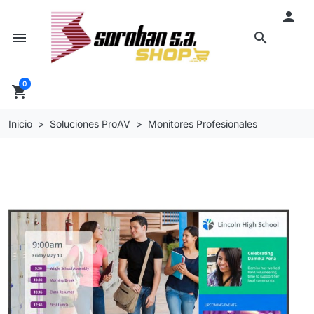

menu
search
0
shopping_cart
Inicio
Soluciones ProAV
Monitores Profesionales