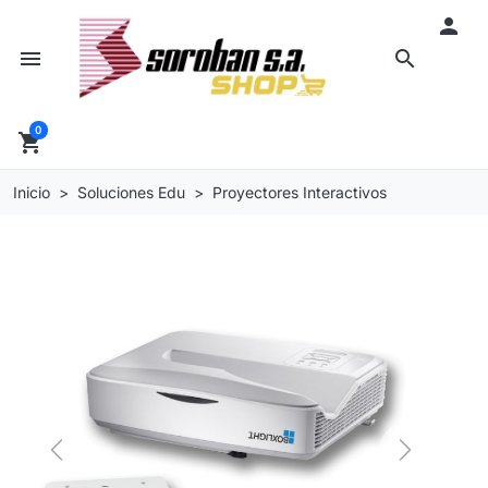

menu
search
0
shopping_cart
Inicio
Soluciones Edu
Proyectores Interactivos
Previous
Next