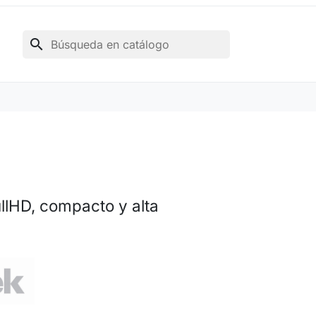
search
llHD, compacto y alta