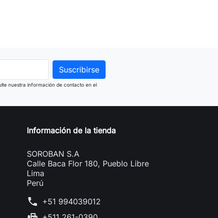
lte nuestra información de contacto en el
Información de la tienda
SOROBAN S.A
Calle Baca Flor 180, Pueblo Libre
Lima
Perú
phone
+51 994039012
fax
+511 261-0390