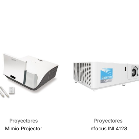
Proyectores
Proyectores

Vista rápida

Vista rápida
Mimio Projector
Infocus INL4128