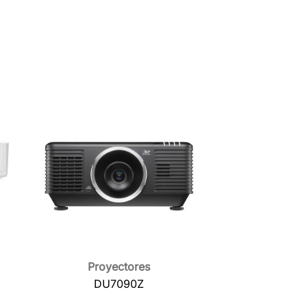
Proyectores

Vista rápida
DU7090Z