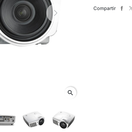
Compartir
Next
search