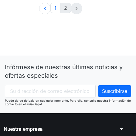
1
2


Infórmese de nuestras últimas noticias y
ofertas especiales
Puede darse de baja en cualquier momento. Para ello, consulte nuestra información de
contacto en el aviso legal.
arrow_drop_down
Nuestra empresa