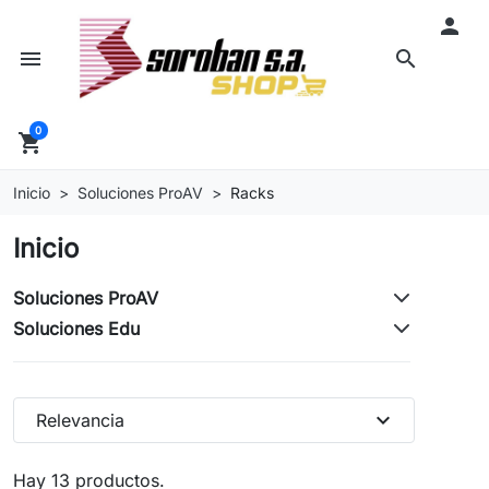

menu
search
0
shopping_cart
Inicio
Soluciones ProAV
Racks
Inicio
Soluciones ProAV
Soluciones Edu
expand_more
Relevancia
Hay 13 productos.