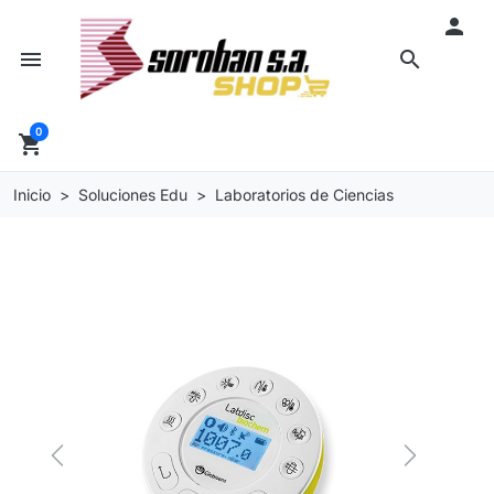

menu
search
0
shopping_cart
Inicio
Soluciones Edu
Laboratorios de Ciencias
Previous
Next