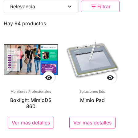
expand_more
filter_list
Relevancia
Filtrar
Hay 94 productos.


Monitores Profesionales
Soluciones Edu
Boxlight MimioDS
Mimio Pad
860
Ver más detalles
Ver más detalles